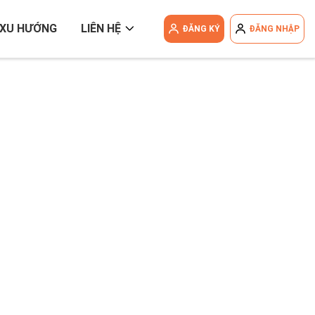
XU HƯỚNG
LIÊN HỆ
ĐĂNG KÝ
ĐĂNG NHẬP