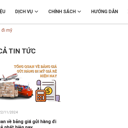
IỆU
DỊCH VỤ
CHÍNH SÁCH
HƯỚNG DẪN
g đi mỹ
CẢ TIN TỨC
22/11/2024
an về bảng giá gửi hàng đi
rẻ nhất hiện nay