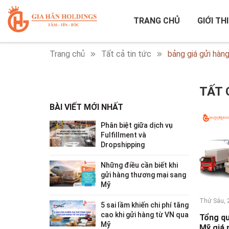
TRANG CHỦ
GIỚI TH
Trang chủ
Tất cả tin tức
bảng giá gửi hàn
TẤT 
BÀI VIẾT MỚI NHẤT
Phân biệt giữa dịch vụ
Fulfillment và
Dropshipping
Những điều cần biết khi
gửi hàng thương mại sang
Mỹ
Thứ Sáu, 
5 sai lầm khiến chi phí tăng
cao khi gửi hàng từ VN qua
Tổng qu
Mỹ
Mỹ giá 