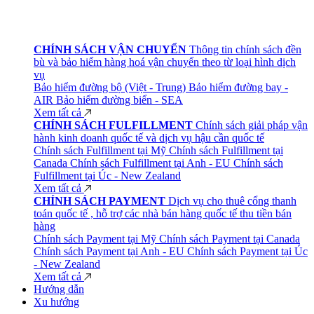
CHÍNH SÁCH VẬN CHUYỂN
Thông tin chính sách đền
bù và bảo hiểm hàng hoá vận chuyển theo từ loại hình dịch
vụ
Bảo hiểm đường bộ (Việt - Trung)
Bảo hiểm đường bay -
AIR
Bảo hiểm đường biển - SEA
Xem tất cả
CHÍNH SÁCH FULFILLMENT
Chính sách giải pháp vận
hành kinh doanh quốc tế và dịch vụ hậu cần quốc tế
Chính sách Fulfillment tại Mỹ
Chính sách Fulfillment tại
Canada
Chính sách Fulfillment tại Anh - EU
Chính sách
Fulfillment tại Úc - New Zealand
Xem tất cả
CHÍNH SÁCH PAYMENT
Dịch vụ cho thuê cổng thanh
toán quốc tế , hỗ trợ các nhà bán hàng quốc tế thu tiền bán
hàng
Chính sách Payment tại Mỹ
Chính sách Payment tại Canada
Chính sách Payment tại Anh - EU
Chính sách Payment tại Úc
- New Zealand
Xem tất cả
Hướng dẫn
Xu hướng