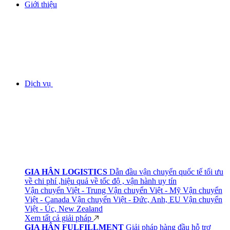
Giới thiệu
Dịch vụ
GIA HÂN LOGISTICS
Dẫn đầu vận chuyển quốc tế tối ưu
về chi phí ,hiệu quả về tốc độ , vận hành uy tín
Vận chuyển Việt - Trung
Vận chuyển Việt - Mỹ
Vận chuyển
Việt - Canada
Vận chuyển Việt - Đức, Anh, EU
Vận chuyển
Việt - Úc, New Zealand
Xem tất cả giải pháp
GIA HÂN FULFILLMENT
Giải pháp hàng đầu hỗ trợ