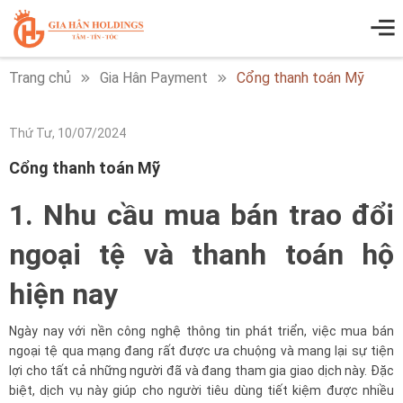
Trang chủ
Gia Hân Payment
Cổng thanh toán Mỹ
Thứ Tư, 10/07/2024
Cổng thanh toán Mỹ
1. Nhu cầu mua bán trao đổi
ngoại tệ và thanh toán hộ
hiện nay
Ngày nay với nền công nghệ thông tin phát triển, việc mua bán
ngoại tệ qua mạng đang rất được ưa chuộng và mang lại sự tiện
lợi cho tất cả những người đã và đang tham gia giao dịch này. Đặc
biệt, dịch vụ này giúp cho người tiêu dùng tiết kiệm được nhiều