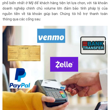
phổ biến nhất ở Mỹ để khách hàng tiện lợi lựa chọn, với tài khoản
doanh nghiệp chính chủ volume lớn đảm bảo tính pháp lý của
nguồn tiền về tài khoản giúp bạn. Chúng tôi hỗ trợ thanh toán
thông qua các cổng sau: