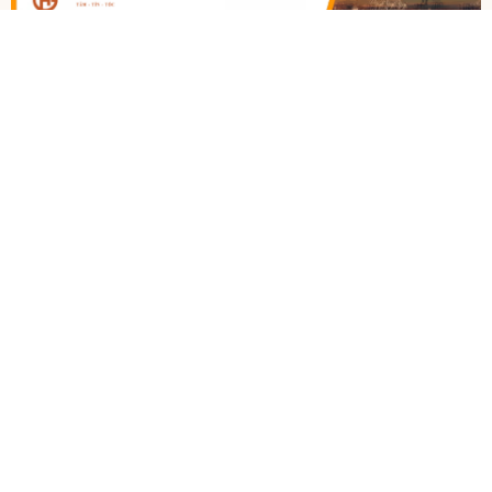
Quy định và kinh nghiệm khi gửi bưu kiện đi nước ngoài
Nhu cầu gửi bưu kiện đi nước ngoài ngày càng phổ biến, nhưng
nhiều khách hàng vẫn băn khoăn về quy định vận chuyển, cách lự
chọn phương thức phù hợp và phí gửi bưu kiện...
tốt
phổ
.