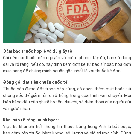
Đảm bảo thuốc hợp lệ và đủ giấy tờ:
Chỉ nên gửi thuốc còn nguyên vỏ, niêm phong đầy đủ, hạn sử dụng
dài và rõ ràng. Nếu có, hãy đính kèm đơn kê từ bác sĩ hoặc hóa đơn
mua hàng để chứng minh nguồn gốc, nhất là với thuốc kê đơn.
Đóng gói đạt tiêu chuẩn quốc tế:
Thuốc nên được đặt trong hộp cứng, có chèn thêm mút hoặc túi
chống sốc để giảm rủi ro vỡ hỏng trong quá trình vận chuyển. Mọi
kiện hàng đều cần ghi rõ họ tên, địa chỉ, số điện thoại của người gửi
và người nhận.
Khai báo rõ ràng, minh bạch:
Việc kê khai chi tiết thông tin thuốc bằng tiếng Anh là bắt buộc,
bao gồm tên thuốc, hàm lượng, số lượng và giá trị ước tính. Đừng