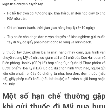
logistics chuyên tuyến Mỹ:
Họ hỗ trợ trọn gói từ đóng gói, khai hải quan đến nộp giấy tờ cho
FDA nếu cần.
Chi phí cạnh tranh, thời gian giao hàng hợp lý (5–10 ngày).
Tuy nhiên cần chọn đơn vị vận chuyển có kinh nghiệm gửi thuốc
tây đi Mỹ, có giấy phép hoạt động rõ ràng và minh bạch.
Vì thuốc tây được phân loại là mặt hàng nhạy cảm, quá trình vận
chuyển sang Mỹ sẽ chịu sự giám sát chặt chẽ của Cục Hải quan và
Biên phòng Hoa Kỳ (CBP) kết hợp cùng Cục Quản lý Thực phẩm và
Dược phẩm Hoa Kỳ (FDA). Do đó, dù chọn hình thức nào, người gửi
vẫn cần chuẩn bị đầy đủ chứng từ như: hóa đơn, đơn thuốc (nếu
có), giấy phép xuất khẩu (nếu bắt buộc) để tránh bị giữ hàng hoặc
tiêu hủy.
Một số hạn chế thường gặp
khi gửi thuốc đi Mỹ qua bưu