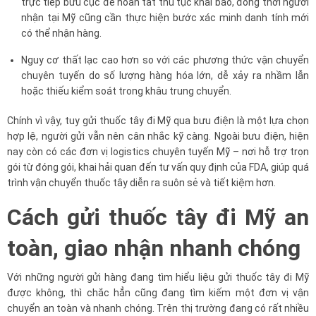
trực tiếp bưu cục để hoàn tất thủ tục khai báo, đồng thời người
nhận tại Mỹ cũng cần thực hiện bước xác minh danh tính mới
có thể nhận hàng.
Nguy cơ thất lạc cao hơn so với các phương thức vận chuyển
chuyên tuyến do số lượng hàng hóa lớn, dễ xảy ra nhầm lẫn
hoặc thiếu kiểm soát trong khâu trung chuyển.
Chính vì vậy, tuy gửi thuốc tây đi Mỹ qua bưu điện là một lựa chọn
hợp lệ, người gửi vẫn nên cân nhắc kỹ càng. Ngoài bưu điện, hiện
nay còn có các đơn vị logistics chuyên tuyến Mỹ – nơi hỗ trợ trọn
gói từ đóng gói, khai hải quan đến tư vấn quy định của FDA, giúp quá
trình vận chuyển thuốc tây diễn ra suôn sẻ và tiết kiệm hơn.
Cách gửi thuốc tây đi Mỹ an
toàn, giao nhận nhanh chóng
Với những người gửi hàng đang tìm hiểu liệu gửi thuốc tây đi Mỹ
được không, thì chắc hẳn cũng đang tìm kiếm một đơn vị vận
chuyển an toàn và nhanh chóng. Trên thị trường đang có rất nhiều