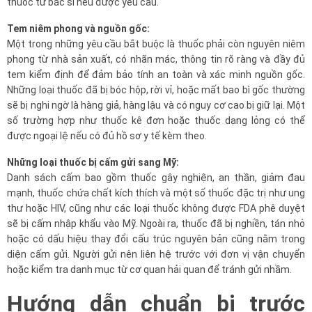
thuốc từ bác sĩ nếu được yêu cầu.
Tem niêm phong và nguồn gốc:
Một trong những yêu cầu bắt buộc là thuốc phải còn nguyên niêm
phong từ nhà sản xuất, có nhãn mác, thông tin rõ ràng và đầy đủ
tem kiểm định để đảm bảo tính an toàn và xác minh nguồn gốc.
Những loại thuốc đã bị bóc hộp, rời vỉ, hoặc mất bao bì gốc thường
sẽ bị nghi ngờ là hàng giả, hàng lậu và có nguy cơ cao bị giữ lại. Một
số trường hợp như thuốc kê đơn hoặc thuốc dạng lỏng có thể
được ngoại lệ nếu có đủ hồ sơ y tế kèm theo.
Những loại thuốc bị cấm gửi sang Mỹ:
Danh sách cấm bao gồm thuốc gây nghiện, an thần, giảm đau
mạnh, thuốc chứa chất kích thích và một số thuốc đặc trị như ung
thư hoặc HIV, cũng như các loại thuốc không được FDA phê duyệt
sẽ bị cấm nhập khẩu vào Mỹ. Ngoài ra, thuốc đã bị nghiền, tán nhỏ
hoặc có dấu hiệu thay đổi cấu trúc nguyên bản cũng nằm trong
diện cấm gửi. Người gửi nên liên hệ trước với đơn vị vận chuyển
hoặc kiểm tra danh mục từ cơ quan hải quan để tránh gửi nhầm.
Hướng dẫn chuẩn bị trước