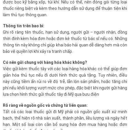
được bọc kỹ bằng xốp, túi khí. Nếu có thể, nên đóng gói từng loại
thuốc riêng biệt và kèm theo hướng dẫn sử dụng để thuận tiện khi
làm thủ tục thông quan.
Thông tin trên bao bì:
Ghi rõ ràng tên thuốc, hạn sử dụng, người gửi – người nhận, đồng
thời đính kèm hóa đơn hoặc đơn kê thuốc từ bác sĩ nếu có. Những
thông tin này không chỉ giúp khai báo hải quan dễ dàng hơn mà còn
bảo vệ quyền lợi khi xảy ra tranh chấp.
Có nên gửi chung với hàng hóa khác không?
Việc gửi kèm thuốc tây với các loại hàng hóa khác có thể giúp đơn
giản hóa thủ tục nếu đi dưới hình thức quà tặng. Tuy nhiên, điều
này cũng tiềm ẩn rủi ro về độ trễ, lẫn lộn sản phẩm, hoặc tăng chi
phí nếu khối lượng vượt mức cho phép, đặc biệt khi người gửi hàng
lựa chọn hình thức gửi thuốc tây đi Mỹ qua bưu điện
Rõ ràng về nguồn gốc và chứng từ liên quan:
Tất cả các loại thuốc gửi đi Mỹ phải có nguồn gốc xuất xứ minh
bạch, thể hiện rõ nhà sản xuất, thành phần, liều lượng và ngày hết
hạn. Một số loại còn cần bổ sung hóa đơn mua hàng hoặc đơn