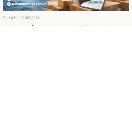
Thứ Năm, 02/07/2026
5 sai lầm khiến chi phí tăng cao khi gửi hàng từ VN qua
Mỹ
Gửi hàng từ VN qua Mỹ ngày càng gia tăng, nhưng nhiều cá nhân và
doanh nghiệp vẫn gặp tình trạng chi phí vận chuyển phát sinh ngoài
dự kiến. Nguyên nhân chủ yếu đến...