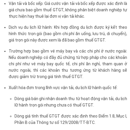
Vận tải và bốc xếp: Giá cước vận tải và bốc xếp được xác định là
giá chưa bao gồm thuế GTGT, không phân biệt doanh nghiệp tự
thực hiện hay thuê lại đơn vị vận tải khác.
Dịch vụ du lịch lữ hành: Khi hợp đồng du lịch được ký kết theo
hình thức trọn gói (bao gồm chi phí ăn uống, lưu trú, di chuyển),
giá trọn gói này được xem là đã bao gồm thuế GTGT.
Trường hợp bao gồm vé máy bay và các chi phí ở nước ngoài:
Nếu doanh nghiệp có đầy đủ chứng từ hợp pháp cho các khoản
chi phí như vé máy bay quốc tế, chi phí ăn nghỉ, tham quan ở
nước ngoài, thì các khoản thu tương ứng từ khách hàng sẽ
được giảm trừ trong giá tính thuế GTGT.
Xuất hóa đơn trong lĩnh vực vận tải, du lịch lữ hành quốc tế:
Dòng giá bán ghi nhận doanh thu từ hoạt động vận tải, du lịch
lữ hành trọn gói nhưng chưa có thuế GTGT.
Dòng giá tính thuế GTGT được xác định theo Điểm 1.8, Mục I,
Phần B của Thông tư số 129/2008/TT-BTC.