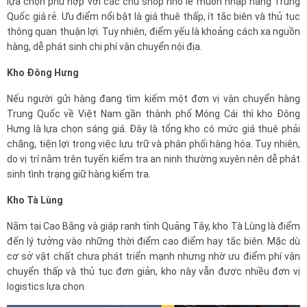
lựa chọn phù hợp với các chủ shop nhỏ lẻ muốn nhập hàng Trung
Quốc giá rẻ. Ưu điểm nổi bật là giá thuê thấp, ít tắc biên và thủ tục
thông quan thuận lợi. Tuy nhiên, điểm yếu là khoảng cách xa nguồn
hàng, dễ phát sinh chi phí vận chuyển nội địa.
Kho Đông Hưng
Nếu người gửi hàng đang tìm kiếm một đơn vị vận chuyển hàng
Trung Quốc về Việt Nam gần thành phố Móng Cái thì kho Đông
Hưng là lựa chọn sáng giá. Đây là tổng kho có mức giá thuê phải
chăng, tiện lợi trong việc lưu trữ và phân phối hàng hóa. Tuy nhiên,
do vị trí nằm trên tuyến kiểm tra an ninh thường xuyên nên dễ phát
sinh tình trạng giữ hàng kiểm tra.
Kho Tà Lùng
Nằm tại Cao Bằng và giáp ranh tỉnh Quảng Tây, kho Tà Lùng là điểm
đến lý tưởng vào những thời điểm cao điểm hay tắc biên. Mặc dù
cơ sở vật chất chưa phát triển mạnh nhưng nhờ ưu điểm phí vận
chuyển thấp và thủ tục đơn giản, kho này vẫn được nhiều đơn vị
logistics lựa chọn.