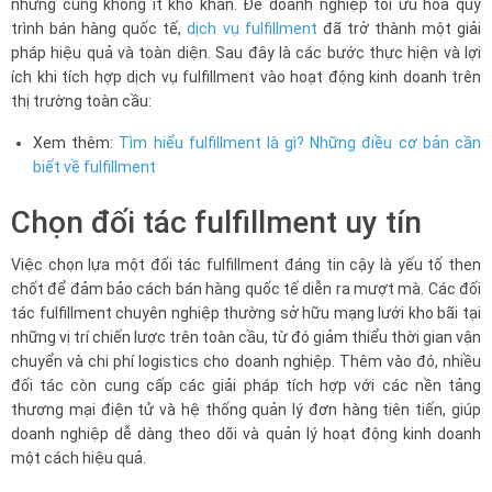
nhưng cũng không ít khó khăn. Để doanh nghiệp tối ưu hóa quy
trình bán hàng quốc tế,
dịch vụ fulfillment
đã trở thành một giải
pháp hiệu quả và toàn diện. Sau đây là các bước thực hiện và lợi
ích khi tích hợp dịch vụ fulfillment vào hoạt động kinh doanh trên
thị trường toàn cầu:
Xem thêm:
Tìm hiểu fulfillment là gì? Những điều cơ bản cần
biết về fulfillment
Chọn đối tác fulfillment uy tín
Việc chọn lựa một đối tác fulfillment đáng tin cậy là yếu tố then
chốt để đảm bảo cách bán hàng quốc tế diễn ra mượt mà. Các đối
tác fulfillment chuyên nghiệp thường sở hữu mạng lưới kho bãi tại
những vị trí chiến lược trên toàn cầu, từ đó giảm thiểu thời gian vận
chuyển và chi phí logistics cho doanh nghiệp. Thêm vào đó, nhiều
đối tác còn cung cấp các giải pháp tích hợp với các nền tảng
thương mại điện tử và hệ thống quản lý đơn hàng tiên tiến, giúp
doanh nghiệp dễ dàng theo dõi và quản lý hoạt động kinh doanh
một cách hiệu quả.