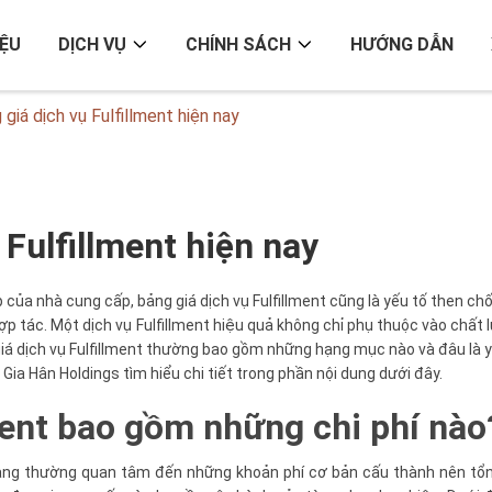
IỆU
DỊCH VỤ
CHÍNH SÁCH
HƯỚNG DẪN
 giá dịch vụ Fulfillment hiện nay
 Fulfillment hiện nay
của nhà cung cấp, bảng giá dịch vụ Fulfillment cũng là yếu tố then c
p tác. Một dịch vụ Fulfillment hiệu quả không chỉ phụ thuộc vào chất 
iá dịch vụ Fulfillment thường bao gồm những hạng mục nào và đâu là y
 Gia Hân Holdings tìm hiểu chi tiết trong phần nội dung dưới đây.
lment bao gồm những chi phí nà
n hàng thường quan tâm đến những khoản phí cơ bản cấu thành nên tổng