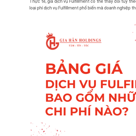
Thực tế, giá dịch vụ Fulfillment có thể thay đổi tùy t
loại phí dịch vụ Fulfillment phổ biến mà doanh nghiệp th