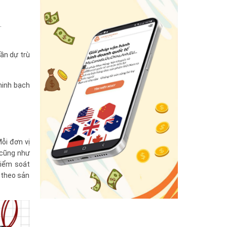
.
cần dự trù
 minh bạch
Mỗi đơn vị
 cũng như
 kiểm soát
á theo sản