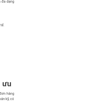
m đa dạng
tế.
i ưu
ý đơn hàng
oán kỹ, có