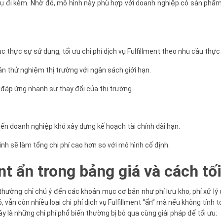
h vụ đi kèm. Nhờ đó, mô hình này phù hợp với doanh nghiệp có sản phẩ
 thực sự sử dụng, tối ưu chi phí dịch vụ Fulfillment theo nhu cầu thực 
n thử nghiệm thị trường với ngân sách giới hạn.
 đáp ứng nhanh sự thay đổi của thị trường.
hiến doanh nghiệp khó xây dựng kế hoạch tài chính dài hạn.
nh sẽ làm tổng chi phí cao hơn so với mô hình cố định.
ent ẩn trong bảng giá và cách tố
p thường chỉ chú ý đến các khoản mục cơ bản như phí lưu kho, phí xử l
, vẫn còn nhiều loại chi phí dịch vụ Fulfillment “ẩn” mà nếu không tính t
 là những chi phí phổ biến thường bị bỏ qua cùng giải pháp để tối ưu: