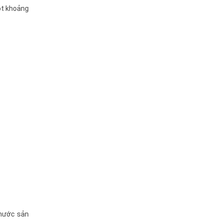
ột khoảng
thước sản