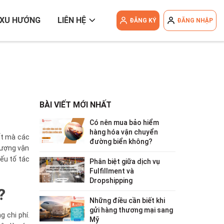
XU HƯỚNG
LIÊN HỆ
ĐĂNG KÝ
ĐĂNG NHẬP
BÀI VIẾT MỚI NHẤT
Có nên mua bảo hiểm
hàng hóa vận chuyển
hốt mà các
đường biển không?
lượng vận
ếu tố tác
Phân biệt giữa dịch vụ
Fulfillment và
Dropshipping
o?
Những điều cần biết khi
gửi hàng thương mại sang
 chi phí.
Mỹ