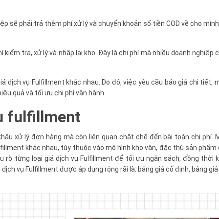
iệp sẽ phải trả thêm phí xử lý và chuyển khoản số tiền COD về cho mình
hí kiểm tra, xử lý và nhập lại kho. Đây là chi phí mà nhiều doanh nghiệp 
á dịch vụ Fulfillment khác nhau. Do đó, việc yêu cầu báo giá chi tiết,
iệu quả và tối ưu chi phí vận hành.
 fulfillment
 khâu xử lý đơn hàng mà còn liên quan chặt chẽ đến bài toán chi phí. 
lfillment khác nhau, tùy thuộc vào mô hình kho vận, đặc thù sản phẩm
 rõ từng loại giá dịch vụ Fulfillment để tối ưu ngân sách, đồng thời
á dịch vụ Fulfillment được áp dụng rộng rãi là: bảng giá cố định, bảng gi