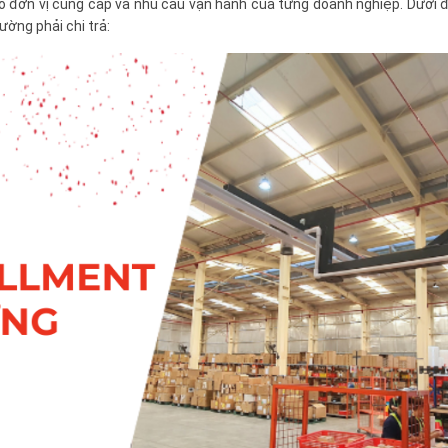
heo đơn vị cung cấp và nhu cầu vận hành của từng doanh nghiệp. Dưới 
ường phải chi trả: