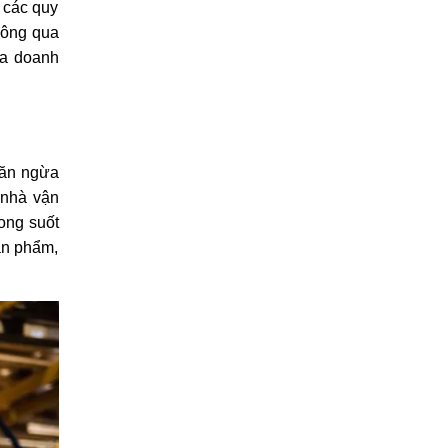
các quy 
hông qua 
a doanh 
ăn ngừa 
nhà vận 
ng suốt 
n phẩm, 