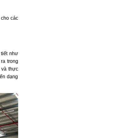
cho các 
iết như 
a trong 
và thực 
ến dạng 