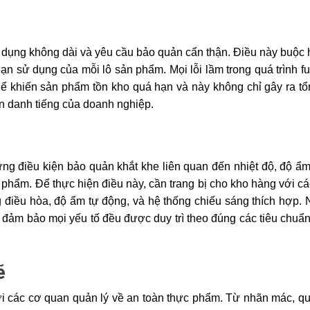
dụng không dài và yêu cầu bảo quản cẩn thận. Điều này buộc h
ạn sử dụng của mỗi lô sản phẩm. Mọi lỗi lầm trong quá trình fulf
thể khiến sản phẩm tồn kho quá hạn và này không chỉ gây ra tổn
n danh tiếng của doanh nghiệp. 
ng điều kiện bảo quản khắt khe liên quan đến nhiệt độ, độ ẩm,
hẩm. Để thực hiện điều này, cần trang bị cho kho hàng với các 
 điều hòa, độ ẩm tự động, và hệ thống chiếu sáng thích hợp. N
để đảm bảo mọi yếu tố đều được duy trì theo đúng các tiêu chuẩ
ẽ
 các cơ quan quản lý về an toàn thực phẩm. Từ nhãn mác, qu