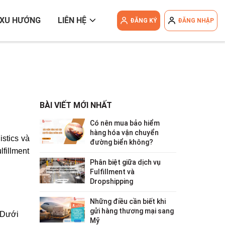
XU HƯỚNG
LIÊN HỆ
ĐĂNG KÝ
ĐĂNG NHẬP
BÀI VIẾT MỚI NHẤT
Có nên mua bảo hiểm
hàng hóa vận chuyển
tics và 
đường biển không?
fillment 
Phân biệt giữa dịch vụ
Fulfillment và
Dropshipping
Những điều cần biết khi
gửi hàng thương mại sang
Dưới 
Mỹ