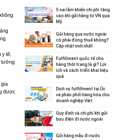
5 sai lầm khiến chi phí tăng
không 
cao khi gửi hàng từ VN qua
Mỹ
áng 
Gửi hàng qua nước ngoài
ng 
có phải đóng thuế không?
Cập nhật mới nhất
y tế, 
Fulfillment quốc tế cho
 tưởng 
hàng thời trang là gì? Lợi
ích và cách triển khai hiệu
quả
gia 
Dịch vụ fulfillment tại Úc
g được 
và phân phối hàng hóa cho
doanh nghiệp Việt
Quy định và chi phí khi gửi
bưu điện đi nước ngoài
Gửi hàng mẫu đi nước