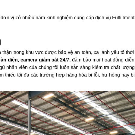
ơn vị có nhiều năm kinh nghiệm cung cấp dịch vụ Fulfillment 
g
ận trong khu vực được bảo vệ an toàn, xa lánh yếu tố thời t
oàn diện, camera giám sát 24/7,
 đảm bảo mọi hoạt động diễn r
gũ nhân viên của chúng tôi luôn sẵn sàng kiểm tra chất lượng 
 thiểu tối đa các trường hợp hàng hóa bị lỗi, hư hỏng hay bi