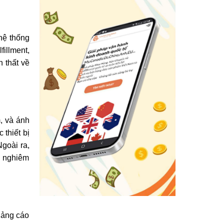
ệ thống 
illment, 
 thất về 
 và ánh 
thiết bị 
goài ra, 
n nghiêm 
ảng cáo 